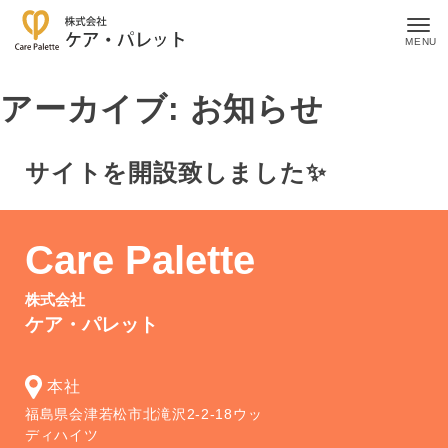
Skip
to
content
アーカイブ:
お知らせ
サイトを開設致しました✨
Care Palette
株式会社
ケア・パレット
本社
福島県会津若松市北滝沢2-2-18ウッ
ディハイツ